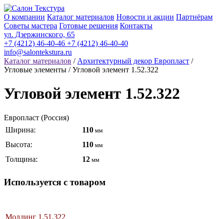
О компании
Каталог материалов
Новости и акции
Партнёрам
Советы мастера
Готовые решения
Контакты
ул. Дзержинского, 65
+7 (4212) 46-40-46
+7 (4212) 46-40-40
info@salontekstura.ru
Каталог материалов
/
Архитектурный декор Европласт
/
Угловые элементы / Угловой элемент 1.52.322
Угловой элемент 1.52.322
Европласт (Россия)
Ширина:
110
мм
Высота:
110
мм
Толщина:
12
мм
Используется с товаром
Молдинг 1.51.322