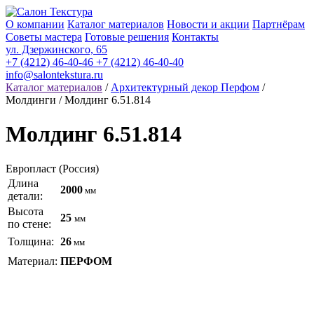
О компании
Каталог материалов
Новости и акции
Партнёрам
Советы мастера
Готовые решения
Контакты
ул. Дзержинского, 65
+7 (4212) 46-40-46
+7 (4212) 46-40-40
info@salontekstura.ru
Каталог материалов
/
Архитектурный декор Перфом
/
Молдинги / Молдинг 6.51.814
Молдинг 6.51.814
Европласт (Россия)
Длина
2000
мм
детали:
Высота
25
мм
по стене:
Толщина:
26
мм
Материал:
ПЕРФОМ