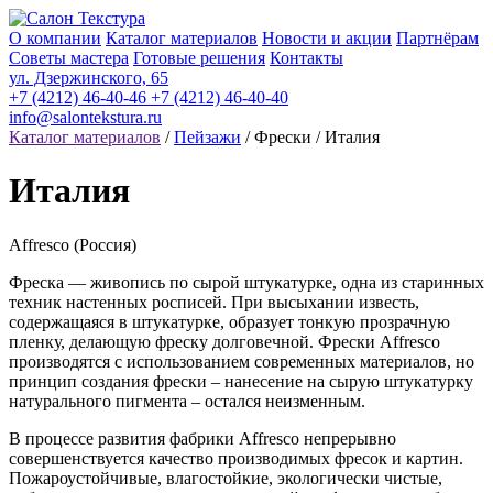
О компании
Каталог материалов
Новости и акции
Партнёрам
Советы мастера
Готовые решения
Контакты
ул. Дзержинского, 65
+7 (4212) 46-40-46
+7 (4212) 46-40-40
info@salontekstura.ru
Каталог материалов
/
Пейзажи
/ Фрески / Италия
Италия
Affresco (Россия)
Фреска — живопись по сырой штукатурке, одна из старинных
техник настенных росписей. При высыхании известь,
содержащаяся в штукатурке, образует тонкую прозрачную
пленку, делающую фреску долговечной. Фрески Affresco
производятся с использованием современных материалов, но
принцип создания фрески – нанесение на сырую штукатурку
натурального пигмента – остался неизменным.
В процессе развития фабрики Affresco непрерывно
совершенствуется качество производимых фресок и картин.
Пожароустойчивые, влагостойкие, экологически чистые,