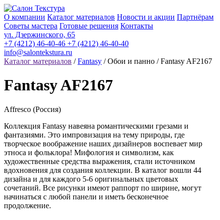
О компании
Каталог материалов
Новости и акции
Партнёрам
Советы мастера
Готовые решения
Контакты
ул. Дзержинского, 65
+7 (4212) 46-40-46
+7 (4212) 46-40-40
info@salontekstura.ru
Каталог материалов
/
Fantasy
/ Обои и панно / Fantasy AF2167
Fantasy AF2167
Affresco (Россия)
Коллекция Fantasy навеяна романтическими грезами и
фантазиями. Это импровизация на тему природы, где
творческое воображение наших дизайнеров воспевает мир
этноса и фольклора! Мифология и символизм, как
художественные средства выражения, стали источником
вдохновения для создания коллекции. В каталог вошли 44
дизайна и для каждого 5-6 оригинальных цветовых
сочетаний. Все рисунки имеют раппорт по ширине, могут
начинаться с любой панели и иметь бесконечное
продолжение.