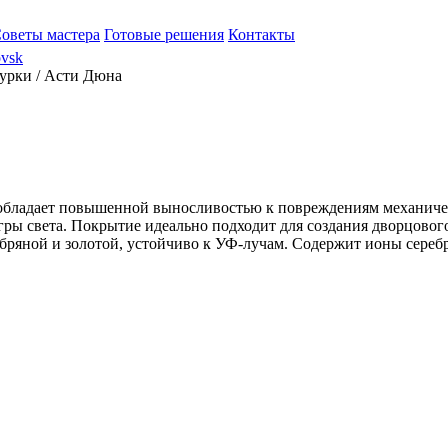
оветы мастера
Готовые решения
Контакты
ovsk
урки / Асти Дюна
обладает повышенной выносливостью к повреждениям механическо
гры света. Покрытие идеально подходит для создания дворцового
ребряной и золотой, устойчиво к УФ-лучам. Содержит ионы серебр