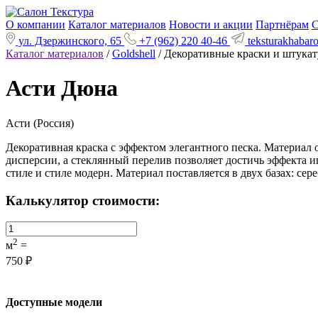
О компании
Каталог материалов
Новости и акции
Партнёрам
С
ул. Дзержинского, 65
+7 (962) 220 40-46
teksturakhabar
Каталог материалов
/
Goldshell
/ Декоративные краски и штукат
Асти Дюна
Асти (Россия)
Декоративная краска с эффектом элегантного песка. Материал 
дисперсии, а стеклянный перелив позволяет достичь эффекта и
стиле и стиле модерн. Материал поставляется в двух базах: се
Калькулятор стоимости:
2
м
=
750 ₽
Доступные модели